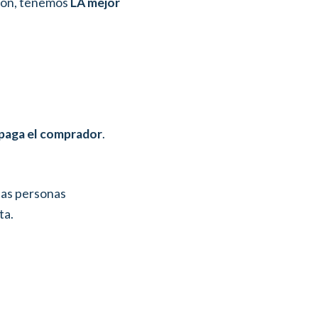
ción, tenemos
LA mejor
paga el comprador
.
has personas
ta.