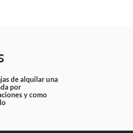
s
jas de alquilar una
nda por
aciones y como
lo